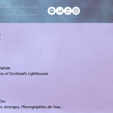
E
haînée
tory of Scotland's Lighthouses
Oro
n, Amorgos, Phonographies de l'eau...