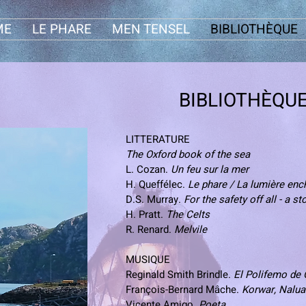
ME
LE PHARE
MEN TENSEL
BIBLIOTHÈQUE
BIBLIOTHÈQU
LITTERATURE
The Oxford book of the sea
L. Cozan.
Un feu sur la mer
H. Queffélec.
Le phare / La lumière enc
D.S. Murray.
For the safety off all - a s
H. Pratt.
The Celts
R. Renard.
Melvile
MUSIQUE
Reginald Smith Brindle
.
El Polifemo de 
François-Bernard Mâche
.
Korwar, Nalua
Vicente Amigo
.
Poeta